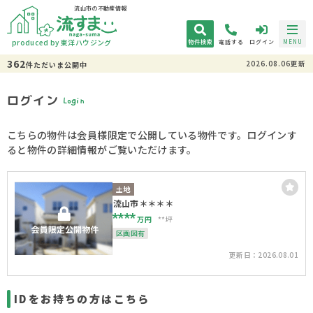
流山市の不動産情報
produced by 東洋ハウジング
物件検索
電話する
ログイン
MENU
362
2026.08.06更新
件
ただいま
公開中
ログイン
Login
こちらの物件は会員様限定で公開している物件です。ログインす
ると物件の詳細情報がご覧いただけます。
土地
流山市＊＊＊＊
****
万円
**坪
区画図有
更新日：2026.08.01
IDをお持ちの方はこちら