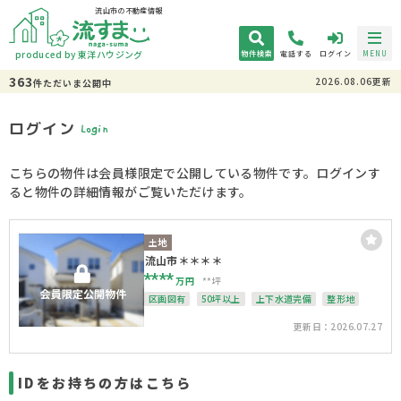
流山市の不動産情報
produced by 東洋ハウジング
物件検索
電話する
ログイン
MENU
363
2026.08.06更新
件
ただいま
公開中
ログイン
Login
こちらの物件は会員様限定で公開している物件です。ログインす
ると物件の詳細情報がご覧いただけます。
土地
流山市＊＊＊＊
****
万円
**坪
区画図有
50坪以上
上下水道完備
整形地
更新日：2026.07.27
IDをお持ちの方はこちら