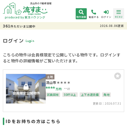
流山市の不動産情報
produced by 東洋ハウジング
物件検索
電話する
ログイン
MENU
361
2026.08.06更新
件
ただいま
公開中
ログイン
Login
こちらの物件は会員様限定で公開している物件です。ログインす
ると物件の詳細情報がご覧いただけます。
土地
流山市＊＊＊＊
****
万円
**坪
区画図有
50坪以上
上下水道完備
角地
更新日：2026.07.31
IDをお持ちの方はこちら