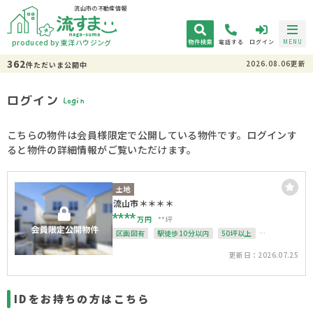
流山市の不動産情報
produced by 東洋ハウジング
物件検索
電話する
ログイン
MENU
362
2026.08.06更新
件
ただいま
公開中
ログイン
Login
こちらの物件は会員様限定で公開している物件です。ログインす
ると物件の詳細情報がご覧いただけます。
土地
流山市＊＊＊＊
****
万円
**坪
区画図有
駅徒歩10分以内
50坪以上
接道6ｍ以上
上下水道完備
整形地
更新日：2026.07.25
IDをお持ちの方はこちら