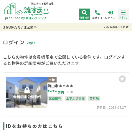
流山市の不動産情報
produced by 東洋ハウジング
物件検索
電話する
ログイン
MENU
368
2026.08.08更新
件
ただいま
公開中
ログイン
Login
こちらの物件は会員様限定で公開している物件です。ログインす
ると物件の詳細情報がご覧いただけます。
土地
流山市＊＊＊＊
****
万円
**坪
区画図有
上下水道完備
整形地
更新日：2026.07.27
IDをお持ちの方はこちら