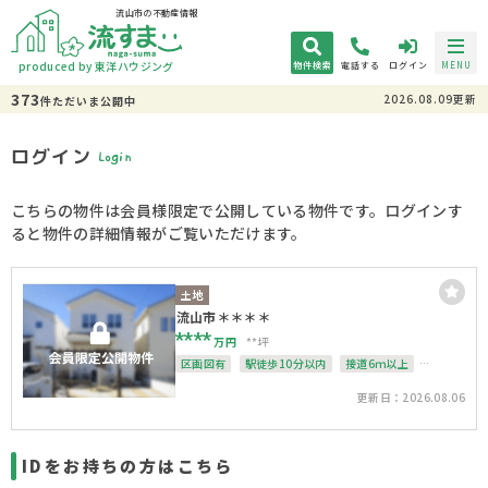
流山市の不動産情報
produced by 東洋ハウジング
物件検索
電話する
ログイン
MENU
373
2026.08.09更新
件
ただいま
公開中
ログイン
Login
こちらの物件は会員様限定で公開している物件です。ログインす
ると物件の詳細情報がご覧いただけます。
土地
流山市＊＊＊＊
****
万円
**坪
区画図有
駅徒歩10分以内
接道6ｍ以上
上下水道完備
整形地
更新日：2026.08.06
IDをお持ちの方はこちら