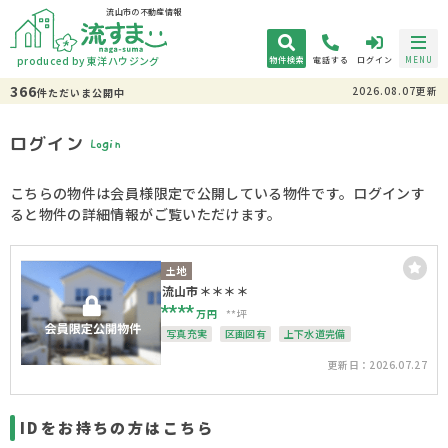
流山市の不動産情報
produced by 東洋ハウジング
物件検索
電話する
ログイン
MENU
366
2026.08.07更新
件
ただいま
公開中
ログイン
Login
こちらの物件は会員様限定で公開している物件です。ログインす
ると物件の詳細情報がご覧いただけます。
土地
流山市＊＊＊＊
****
万円
**坪
写真充実
区画図有
上下水道完備
更新日：2026.07.27
IDをお持ちの方はこちら