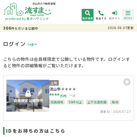
流山市の不動産情報
produced by 東洋ハウジング
物件検索
電話する
ログイン
MENU
366
2026.08.07更新
件
ただいま
公開中
ログイン
Login
こちらの物件は会員様限定で公開している物件です。ログインす
ると物件の詳細情報がご覧いただけます。
土地
流山市＊＊＊＊
****
万円
**坪
区画図有
50坪以上
上下水道完備
角地
更新日：2026.07.27
IDをお持ちの方はこちら