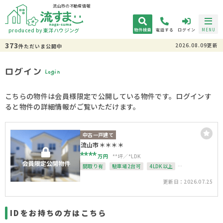
流山市の不動産情報
produced by 東洋ハウジング
物件検索
電話する
ログイン
MENU
373
2026.08.09更新
件
ただいま
公開中
ログイン
Login
こちらの物件は会員様限定で公開している物件です。ログインす
ると物件の詳細情報がご覧いただけます。
中古一戸建て
流山市＊＊＊＊
****
万円
**坪
*LDK
間取り有
駐車場2台可
4LDK以上
接道6ｍ以上
更新日：2026.07.25
IDをお持ちの方はこちら