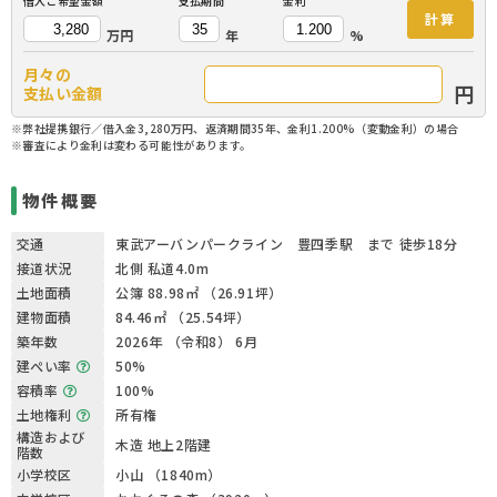
借入ご希望金額
支払期間
金利
計算
万円
年
%
月々の
円
支払い金額
※弊社提携銀行／借入金3,280万円、返済期間35年、金利1.200%（変動金利）の場合
※審査により金利は変わる可能性があります。
物件概要
交通
東武アーバンパークライン 豊四季駅 まで 徒歩18分
接道状況
北側 私道4.0m
土地面積
公簿 88.98㎡ （26.91坪）
建物面積
84.46㎡ （25.54坪）
築年数
2026年 （令和8） 6月
建ぺい率
50%
容積率
100%
土地権利
所有権
構造および
木造 地上2階建
階数
小学校区
小山 （1840m）