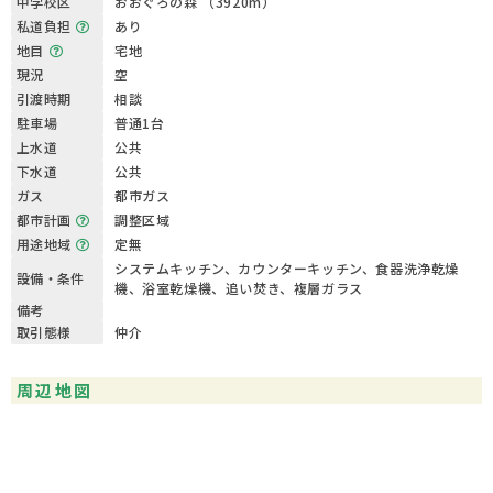
中学校区
おおぐろの森 （3920m）
私道負担
あり
地目
宅地
現況
空
引渡時期
相談
駐車場
普通1台
上水道
公共
下水道
公共
ガス
都市ガス
都市計画
調整区域
用途地域
定無
システムキッチン、カウンターキッチン、食器洗浄乾燥
設備・条件
機、浴室乾燥機、追い焚き、複層ガラス
備考
取引態様
仲介
周辺地図