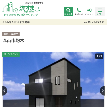
流山市の不動産情報
produced by 東洋ハウジング
物件検索
電話する
ログイン
MENU
366
2026.08.07更新
件
ただいま
公開中
新築一戸建て
流山市駒木
PRICEDOWN
1
/3