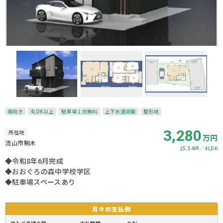
南向き
4LDK以上
駐車場１台無料
上下水道完備
整形地
3,280
所在地
万円
流山市駒木
25.54坪
4LDK
◆令和8年6月完成
◆おおぐろの森中学校学区
◆駐車場スペースあり
月々の
支払例