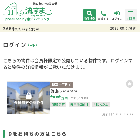
流山市の不動産情報
produced by 東洋ハウジング
物件検索
電話する
ログイン
MENU
366
2026.08.07更新
件
ただいま
公開中
ログイン
Login
こちらの物件は会員様限定で公開している物件です。ログインす
ると物件の詳細情報がご覧いただけます。
新築一戸建て
流山市＊＊＊＊
****
万円
**坪
*LDK
間取り有
駐車場2台可
4LDK以上
上下水道完備
整形地
更新日：2026.07.27
IDをお持ちの方はこちら