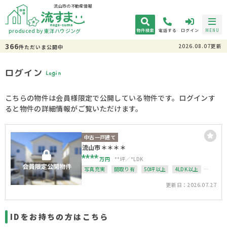
流山市の不動産情報
produced by 東洋ハウジング
物件検索
電話する
ログイン
MENU
366
2026.08.07更新
件
ただいま
公開中
ログイン
Login
こちらの物件は会員様限定で公開している物件です。ログインす
ると物件の詳細情報がご覧いただけます。
中古一戸建て
流山市＊＊＊＊
****
万円
**坪
*LDK
写真充実
間取り有
50坪以上
4LDK以上
駐車場１台無料
上下水道完備
更新日：2026.07.27
IDをお持ちの方はこちら