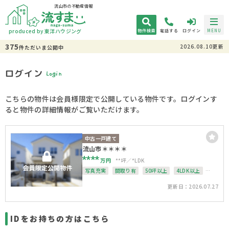
流山市の不動産情報
produced by 東洋ハウジング
物件検索
電話する
ログイン
MENU
375
2026.08.10更新
件
ただいま
公開中
ログイン
Login
こちらの物件は会員様限定で公開している物件です。ログインす
ると物件の詳細情報がご覧いただけます。
中古一戸建て
流山市＊＊＊＊
****
万円
**坪
*LDK
写真充実
間取り有
50坪以上
4LDK以上
南面バルコニー
上下水道完備
整形地
更新日：2026.07.27
IDをお持ちの方はこちら