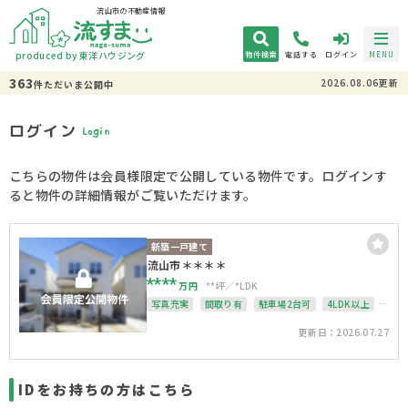
流山市の不動産情報
produced by 東洋ハウジング
物件検索
電話する
ログイン
MENU
363
2026.08.06更新
件
ただいま
公開中
ログイン
Login
こちらの物件は会員様限定で公開している物件です。ログインす
ると物件の詳細情報がご覧いただけます。
新築一戸建て
流山市＊＊＊＊
****
万円
**坪
*LDK
写真充実
間取り有
駐車場2台可
4LDK以上
接道6ｍ以上
上下水道完備
更新日：2026.07.27
IDをお持ちの方はこちら