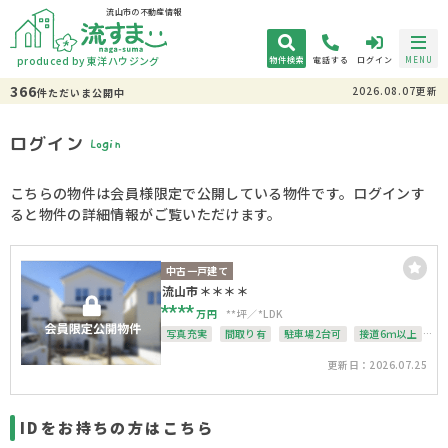
流山市の不動産情報
produced by 東洋ハウジング
物件検索
電話する
ログイン
MENU
366
2026.08.07更新
件
ただいま
公開中
ログイン
Login
こちらの物件は会員様限定で公開している物件です。ログインす
ると物件の詳細情報がご覧いただけます。
中古一戸建て
流山市＊＊＊＊
****
万円
**坪
*LDK
写真充実
間取り有
駐車場2台可
接道6ｍ以上
上下水道完備
角地
整形地
更新日：2026.07.25
IDをお持ちの方はこちら