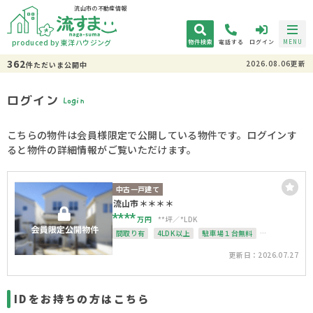
流山市の不動産情報
produced by 東洋ハウジング
物件検索
電話する
ログイン
MENU
362
2026.08.06更新
件
ただいま
公開中
ログイン
Login
こちらの物件は会員様限定で公開している物件です。ログインす
ると物件の詳細情報がご覧いただけます。
中古一戸建て
流山市＊＊＊＊
****
万円
**坪
*LDK
間取り有
4LDK以上
駐車場１台無料
上下水道完備
更新日：2026.07.27
IDをお持ちの方はこちら