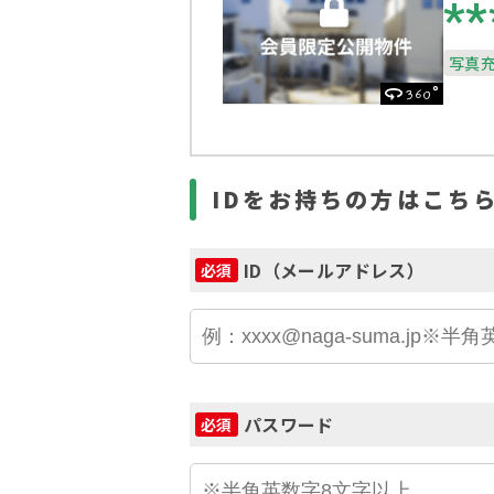
**
写真
°
360
IDをお持ちの方はこち
ID（メールアドレス）
必須
パスワード
必須