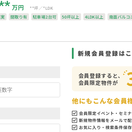
**
万円
**坪
*LDK
充実
間取り有
駐車場2台可
50坪以上
4LDK以上
南面バルコ
ら
新規会員登録は
会員登録すると、
会員限定物件が
他にもこんな会員
会員限定イベント・セミナ
新規物件情報をメールで配
お気に入り・検索条件保存