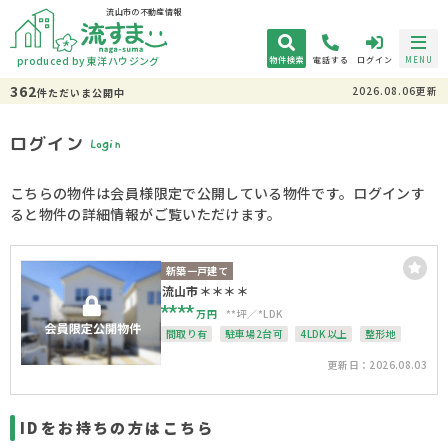
流山市の不動産情報
produced by 東洋ハウジング
物件検索
電話する
ログイン
MENU
362
2026.08.06更新
件
ただいま
公開中
ログイン
Login
こちらの物件は会員様限定で公開している物件です。ログインす
ると物件の詳細情報がご覧いただけます。
新築一戸建て
流山市＊＊＊＊
****
万円
**坪
*LDK
間取り有
駐車場2台可
4LDK以上
整形地
更新日：2026.08.03
IDをお持ちの方はこちら