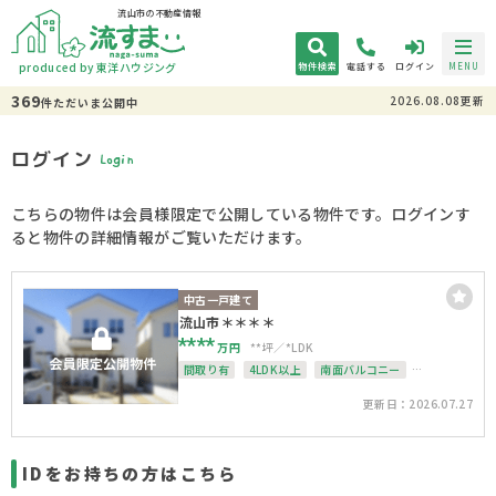
流山市の不動産情報
produced by 東洋ハウジング
物件検索
電話する
ログイン
MENU
369
2026.08.08更新
件
ただいま
公開中
ログイン
Login
こちらの物件は会員様限定で公開している物件です。ログインす
ると物件の詳細情報がご覧いただけます。
中古一戸建て
流山市＊＊＊＊
****
万円
**坪
*LDK
間取り有
4LDK以上
南面バルコニー
上下水道完備
更新日：2026.07.27
IDをお持ちの方はこちら