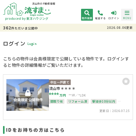
流山市の不動産情報
produced by 東洋ハウジング
物件検索
電話する
ログイン
MENU
362
2026.08.06更新
件
ただいま
公開中
ログイン
Login
こちらの物件は会員様限定で公開している物件です。ログインす
ると物件の詳細情報がご覧いただけます。
中古一戸建て
流山市＊＊＊＊
****
万円
**坪
*LDK
間取り有
リフォーム済
駅徒歩10分以内
4LDK以上
駐車場１台無料
南面バルコニー
更新日：2026.07.25
上下水道完備
角地
整形地
IDをお持ちの方はこちら