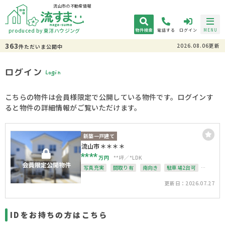
流山市の不動産情報
produced by 東洋ハウジング
物件検索
電話する
ログイン
MENU
363
2026.08.06更新
件
ただいま
公開中
ログイン
Login
こちらの物件は会員様限定で公開している物件です。ログインす
ると物件の詳細情報がご覧いただけます。
新築一戸建て
流山市＊＊＊＊
****
万円
**坪
*LDK
写真充実
間取り有
南向き
駐車場2台可
4LDK以上
接道6ｍ以上
南面バルコニー
更新日：2026.07.27
上下水道完備
整形地
IDをお持ちの方はこちら