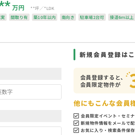
**
万円
**坪
*LDK
充実
間取り有
築10年以内
南向き
駐車場2台可
接道6ｍ以上
ら
新規会員登録は
会員登録すると、
会員限定物件が
他にもこんな会員
会員限定イベント・セミナ
新規物件情報をメールで配
お気に入り・検索条件保存