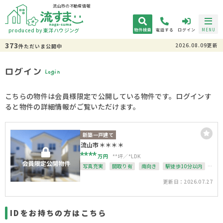
流山市の不動産情報
produced by 東洋ハウジング
物件検索
電話する
ログイン
MENU
373
2026.08.09更新
件
ただいま
公開中
ログイン
Login
こちらの物件は会員様限定で公開している物件です。ログインす
ると物件の詳細情報がご覧いただけます。
新築一戸建て
流山市＊＊＊＊
****
万円
**坪
*LDK
写真充実
間取り有
南向き
駅徒歩10分以内
接道6ｍ以上
駐車場１台無料
南面バルコニー
更新日：2026.07.27
上下水道完備
整形地
IDをお持ちの方はこちら