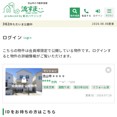
流山市の不動産情報
produced by 東洋ハウジング
物件検索
電話する
ログイン
MENU
362
2026.08.06更新
件
ただいま
公開中
ログイン
Login
こちらの物件は会員様限定で公開している物件です。ログインす
ると物件の詳細情報がご覧いただけます。
マンション
流山市＊＊＊＊
****
万円
**m²
*LDK
写真充実
間取り有
築10年以内
リフォーム済
駅徒歩10分以内
南面バルコニー
更新日：2026.07.26
IDをお持ちの方はこちら