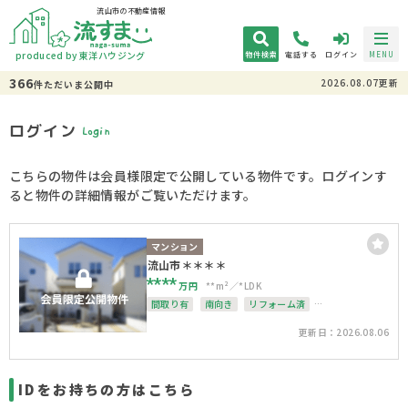
流山市の不動産情報
produced by 東洋ハウジング
物件検索
電話する
ログイン
MENU
366
2026.08.07更新
件
ただいま
公開中
ログイン
Login
こちらの物件は会員様限定で公開している物件です。ログインす
ると物件の詳細情報がご覧いただけます。
マンション
流山市＊＊＊＊
****
万円
**m²
*LDK
間取り有
南向き
リフォーム済
駅徒歩10分以内
南面バルコニー
上下水道完備
更新日：2026.08.06
IDをお持ちの方はこちら