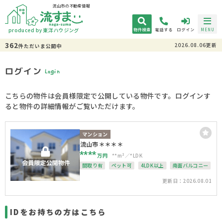
流山市の不動産情報
produced by 東洋ハウジング
物件検索
電話する
ログイン
MENU
362
2026.08.06更新
件
ただいま
公開中
ログイン
Login
こちらの物件は会員様限定で公開している物件です。ログインす
ると物件の詳細情報がご覧いただけます。
マンション
流山市＊＊＊＊
****
万円
**m²
*LDK
間取り有
ペット可
4LDK以上
南面バルコニー
オートロック
更新日：2026.08.01
IDをお持ちの方はこちら