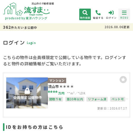
流山市の不動産情報
produced by 東洋ハウジング
物件検索
電話する
ログイン
MENU
362
2026.08.06更新
件
ただいま
公開中
ログイン
Login
こちらの物件は会員様限定で公開している物件です。ログインす
ると物件の詳細情報がご覧いただけます。
マンション
流山市＊＊＊＊
****
万円
**m²
*LDK
間取り有
築10年以内
リフォーム済
ペット可
4LDK以上
オートロック
更新日：2026.07.27
IDをお持ちの方はこちら