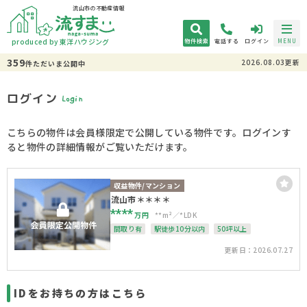
流山市の不動産情報
produced by 東洋ハウジング
物件検索
電話する
ログイン
MENU
359
2026.08.03更新
件
ただいま
公開中
ログイン
Login
こちらの物件は会員様限定で公開している物件です。ログインす
ると物件の詳細情報がご覧いただけます。
収益物件/マンション
流山市＊＊＊＊
****
万円
**m²
*LDK
間取り有
駅徒歩10分以内
50坪以上
更新日：2026.07.27
IDをお持ちの方はこちら