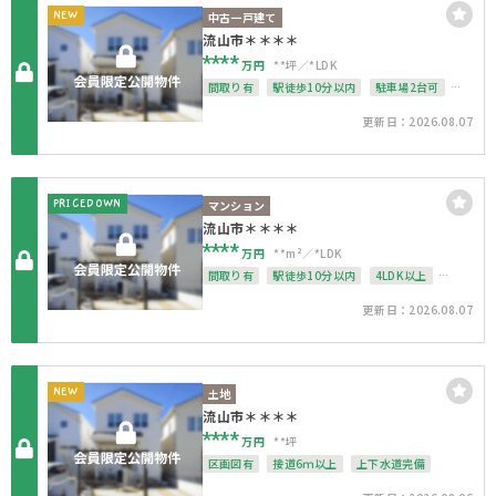
NEW
中古一戸建て
流山市＊＊＊＊
****
万円
**坪
*LDK
間取り有
駅徒歩10分以内
駐車場2台可
50坪以上
接道6ｍ以上
上下水道完備
更新日：2026.08.07
PRICEDOWN
マンション
流山市＊＊＊＊
****
万円
**m²
*LDK
間取り有
駅徒歩10分以内
4LDK以上
南面バルコニー
オートロック
上下水道完備
更新日：2026.08.07
NEW
土地
流山市＊＊＊＊
****
万円
**坪
区画図有
接道6ｍ以上
上下水道完備