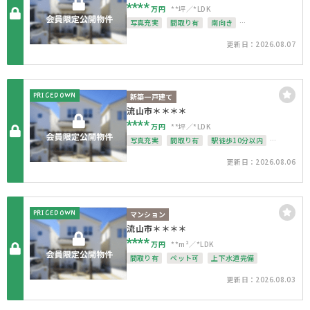
****
万円
**坪
*LDK
写真充実
間取り有
南向き
駅徒歩10分以内
駐車場2台可
50坪以上
更新日：2026.08.07
4LDK以上
南面バルコニー
上下水道完備
PRICEDOWN
新築一戸建て
流山市＊＊＊＊
****
万円
**坪
*LDK
写真充実
間取り有
駅徒歩10分以内
駐車場2台可
4LDK以上
接道6ｍ以上
更新日：2026.08.06
南面バルコニー
上下水道完備
整形地
PRICEDOWN
マンション
流山市＊＊＊＊
****
万円
**m²
*LDK
間取り有
ペット可
上下水道完備
更新日：2026.08.03