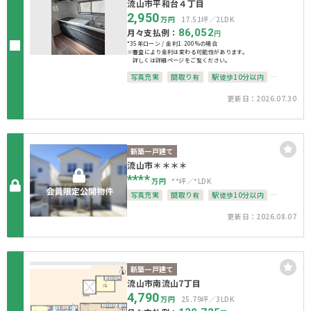
流山市平和台４丁目
2,950
万円
17.51坪
2LDK
月々支払例：
86,052
円
*35年ローン / 金利1.200%の場合
※審査により金利は変わる可能性があります。
詳しくは詳細ページをご覧ください。
写真充実
間取り有
駅徒歩10分以内
上下水道完備
更新日：2026.07.30
新築一戸建て
流山市＊＊＊＊
****
万円
**坪
*LDK
写真充実
間取り有
駅徒歩10分以内
駐車場2台可
4LDK以上
上下水道完備
更新日：2026.08.07
整形地
新築一戸建て
流山市南流山7丁目
4,790
万円
25.79坪
3LDK