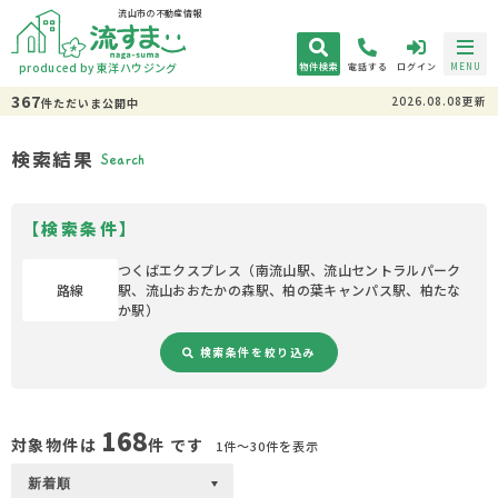
流山市の不動産情報
produced by 東洋ハウジング
物件検索
電話する
ログイン
MENU
367
2026.08.08更新
件
ただいま
公開中
検索結果
Search
【検索条件】
つくばエクスプレス（南流山駅、流山セントラルパーク
路線
駅、流山おおたかの森駅、柏の葉キャンパス駅、柏たな
か駅）
検索条件を絞り込み
168
対象物件は
件 です
1件〜30件を表示