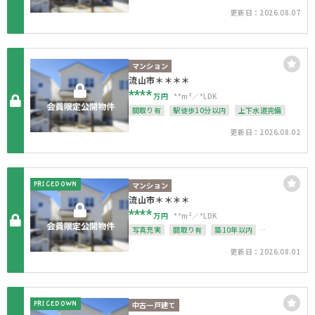
南面バルコニー
オートロック
上下水道完備
更新日：2026.08.07
マンション
流山市＊＊＊＊
****
万円
**m²
*LDK
間取り有
駅徒歩10分以内
上下水道完備
更新日：2026.08.02
PRICEDOWN
マンション
流山市＊＊＊＊
****
万円
**m²
*LDK
写真充実
間取り有
築10年以内
駅徒歩10分以内
ペット可
南面バルコニー
更新日：2026.08.01
オートロック
上下水道完備
PRICEDOWN
中古一戸建て