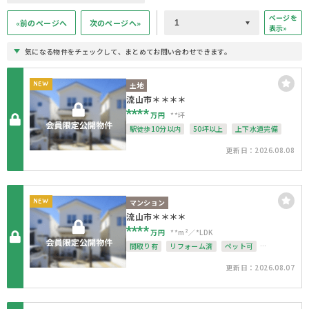
ページを
«前のページへ
次のページへ»
表示»
気になる物件をチェックして、まとめてお問い合わせできます。
NEW
土地
流山市＊＊＊＊
****
万円
**坪
駅徒歩10分以内
50坪以上
上下水道完備
更新日：2026.08.08
NEW
マンション
流山市＊＊＊＊
****
万円
**m²
*LDK
間取り有
リフォーム済
ペット可
オートロック
上下水道完備
更新日：2026.08.07