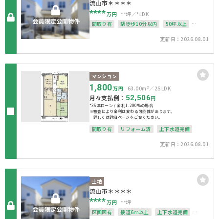
流山市＊＊＊＊
****
万円
**坪
*LDK
間取り有
駅徒歩10分以内
50坪以上
駐車場１台無料
南面バルコニー
更新日：2026.08.01
上下水道完備
マンション
1,800
万円
63.00m²
2SLDK
月々支払例：
52,506
円
*35年ローン / 金利1.200%の場合
※審査により金利は変わる可能性があります。
詳しくは詳細ページをご覧ください。
間取り有
リフォーム済
上下水道完備
更新日：2026.08.01
土地
流山市＊＊＊＊
****
万円
**坪
区画図有
接道6ｍ以上
上下水道完備