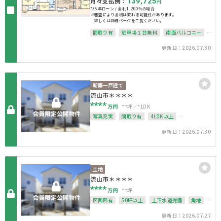
月々支払例：
139,725
円
*35年ローン / 金利1.200%の場合
※審査により金利は変わる可能性があります。
詳しくは詳細ページをご覧ください。
間取り有
駐車場１台無料
南面バルコニー
上下水道完備
更新日：2026.07.30
新築一戸建て
流山市＊＊＊＊
****
万円
**坪
*LDK
写真充実
間取り有
4LDK以上
駐車場１台無料
南面バルコニー
更新日：2026.07.30
上下水道完備
角地
整形地
土地
流山市＊＊＊＊
****
万円
**坪
区画図有
50坪以上
上下水道完備
角地
整形地
更新日：2026.07.27