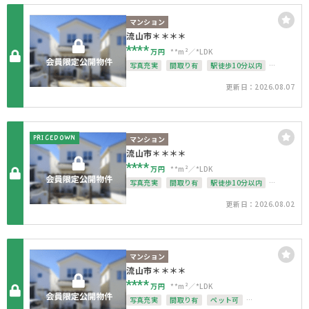
マンション
流山市＊＊＊＊
****
万円
**m²
*LDK
写真充実
間取り有
駅徒歩10分以内
ペット可
南面バルコニー
オートロック
更新日：2026.08.07
上下水道完備
PRICEDOWN
マンション
流山市＊＊＊＊
****
万円
**m²
*LDK
写真充実
間取り有
駅徒歩10分以内
ペット可
南面バルコニー
オートロック
更新日：2026.08.02
上下水道完備
マンション
流山市＊＊＊＊
****
万円
**m²
*LDK
写真充実
間取り有
ペット可