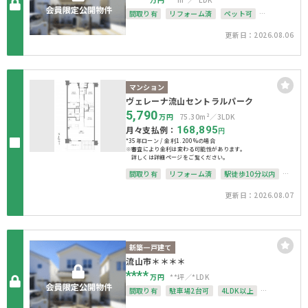
間取り有
リフォーム済
ペット可
上下水道完備
更新日：2026.08.06
マンション
ヴェレーナ流山セントラルパーク
5,790
万円
75.30m²
3LDK
月々支払例：
168,895
円
*35年ローン / 金利1.200%の場合
※審査により金利は変わる可能性があります。
詳しくは詳細ページをご覧ください。
間取り有
リフォーム済
駅徒歩10分以内
ペット可
南面バルコニー
オートロック
更新日：2026.08.07
上下水道完備
新築一戸建て
流山市＊＊＊＊
****
万円
**坪
*LDK
間取り有
駐車場2台可
4LDK以上
接道6ｍ以上
南面バルコニー
上下水道完備