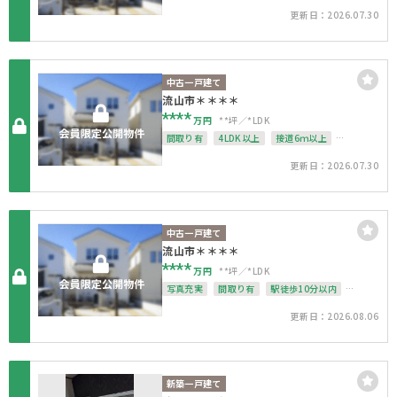
角地
整形地
更新日：2026.07.30
中古一戸建て
流山市＊＊＊＊
****
万円
**坪
*LDK
間取り有
4LDK以上
接道6ｍ以上
駐車場１台無料
南面バルコニー
更新日：2026.07.30
上下水道完備
整形地
中古一戸建て
流山市＊＊＊＊
****
万円
**坪
*LDK
写真充実
間取り有
駅徒歩10分以内
4LDK以上
接道6ｍ以上
駐車場１台無料
更新日：2026.08.06
上下水道完備
角地
整形地
新築一戸建て