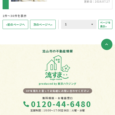
更新日：2026.07.27
整形地
1件〜30件を表示
ページを
«前のページへ
次のページへ»
表示»
流山市の不動産情報
produced by 東洋ハウジング
HPを見たと言ってお気軽にお問い合わせください
無料相談・お電話窓口
0120-44-6480
営業時間：10:00〜17:00
定休日：火曜・水曜