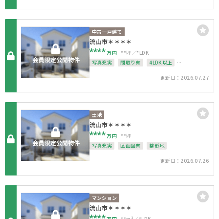
中古一戸建て
流山市＊＊＊＊
****
万円
**坪
*LDK
写真充実
間取り有
4LDK以上
接道6ｍ以上
駐車場１台無料
更新日：2026.07.27
南面バルコニー
上下水道完備
整形地
土地
流山市＊＊＊＊
****
万円
**坪
写真充実
区画図有
整形地
更新日：2026.07.26
マンション
流山市＊＊＊＊
****
万円
**m²
*LDK