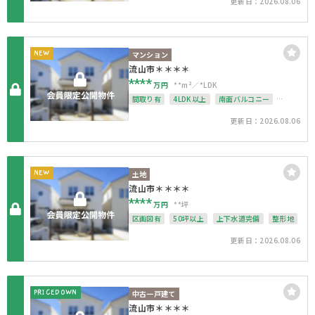
更新日：2026.08.06
NEW
マンション
流山市＊＊＊＊
****
万円
**m²
*LDK
間取り有
4LDK以上
南面バルコニー
上下水道完備
更新日：2026.08.06
NEW
土地
流山市＊＊＊＊
****
万円
**坪
区画図有
50坪以上
上下水道完備
整形地
更新日：2026.08.06
PRICEDOWN
中古一戸建て
流山市＊＊＊＊