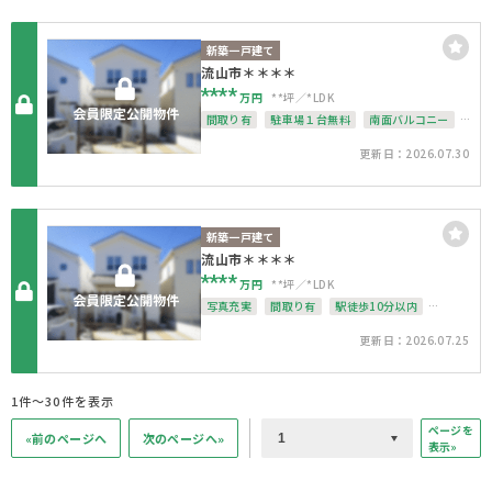
新築一戸建て
流山市＊＊＊＊
****
万円
**坪
*LDK
間取り有
駐車場１台無料
南面バルコニー
上下水道完備
整形地
更新日：2026.07.30
新築一戸建て
流山市＊＊＊＊
****
万円
**坪
*LDK
写真充実
間取り有
駅徒歩10分以内
駐車場１台無料
南面バルコニー
更新日：2026.07.25
上下水道完備
整形地
1件〜30件を表示
ページを
«前のページへ
次のページへ»
表示»