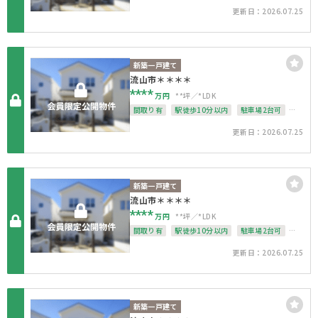
接道6ｍ以上
南面バルコニー
上下水道完備
更新日：2026.07.25
整形地
新築一戸建て
流山市＊＊＊＊
****
万円
**坪
*LDK
間取り有
駅徒歩10分以内
駐車場2台可
50坪以上
4LDK以上
接道6ｍ以上
更新日：2026.07.25
南面バルコニー
上下水道完備
整形地
新築一戸建て
流山市＊＊＊＊
****
万円
**坪
*LDK
間取り有
駅徒歩10分以内
駐車場2台可
4LDK以上
接道6ｍ以上
南面バルコニー
更新日：2026.07.25
上下水道完備
整形地
新築一戸建て