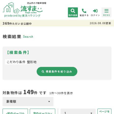
流山市の不動産情報
produced by 東洋ハウジング
物件検索
電話する
ログイン
MENU
369
2026.08.08更新
件
ただいま
公開中
検索結果
Search
【検索条件】
こだわり条件
整形地
検索条件を絞り込み
149
対象物件は
件 です
1件〜30件を表示
ページを
«前のページへ
次のページへ»