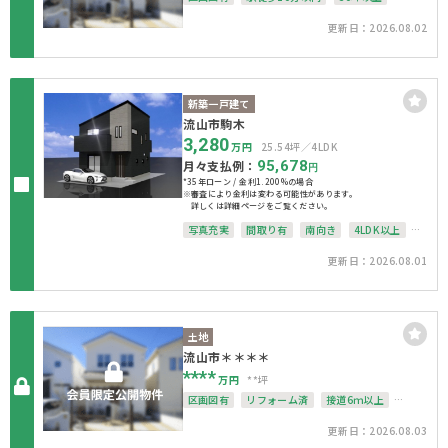
上下水道完備
整形地
更新日：2026.08.02
新築一戸建て
流山市駒木
3,280
万円
25.54坪
4LDK
月々支払例：
95,678
円
*35年ローン / 金利1.200%の場合
※審査により金利は変わる可能性があります。
詳しくは詳細ページをご覧ください。
写真充実
間取り有
南向き
4LDK以上
駐車場１台無料
上下水道完備
整形地
更新日：2026.08.01
土地
流山市＊＊＊＊
****
万円
**坪
区画図有
リフォーム済
接道6ｍ以上
上下水道完備
角地
整形地
更新日：2026.08.03