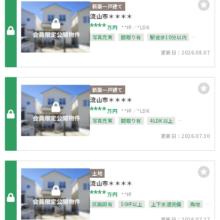
新築一戸建て
流山市＊＊＊＊
****
万円
**坪
*LDK
写真充実
間取り有
駅徒歩10分以内
駐車場2台可
4LDK以上
上下水道完備
更新日：2026.08.07
整形地
新築一戸建て
流山市＊＊＊＊
****
万円
**坪
*LDK
写真充実
間取り有
4LDK以上
駐車場１台無料
南面バルコニー
更新日：2026.07.30
上下水道完備
角地
整形地
土地
流山市＊＊＊＊
****
万円
**坪
区画図有
50坪以上
上下水道完備
角地
整形地
更新日：2026.07.27