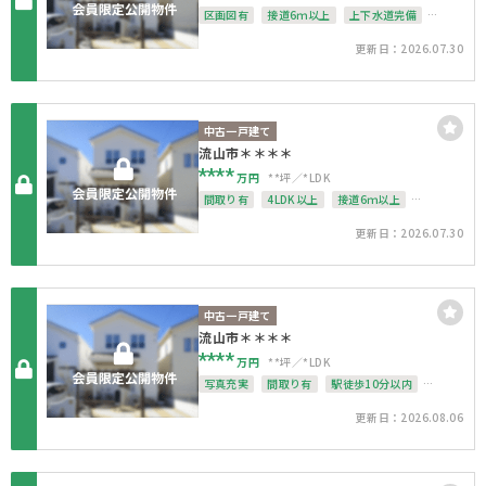
区画図有
接道6ｍ以上
上下水道完備
角地
整形地
更新日：2026.07.30
中古一戸建て
流山市＊＊＊＊
****
万円
**坪
*LDK
間取り有
4LDK以上
接道6ｍ以上
駐車場１台無料
南面バルコニー
更新日：2026.07.30
上下水道完備
整形地
中古一戸建て
流山市＊＊＊＊
****
万円
**坪
*LDK
写真充実
間取り有
駅徒歩10分以内
4LDK以上
接道6ｍ以上
駐車場１台無料
更新日：2026.08.06
上下水道完備
角地
整形地