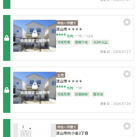
中古一戸建て
流山市＊＊＊＊
****
万円
**坪
*LDK
写真充実
間取り有
4LDK以上
接道6ｍ以上
駐車場１台無料
更新日：2026.07.27
南面バルコニー
上下水道完備
整形地
土地
流山市＊＊＊＊
****
万円
**坪
写真充実
区画図有
整形地
更新日：2026.07.26
中古一戸建て
流山市向小金2丁目