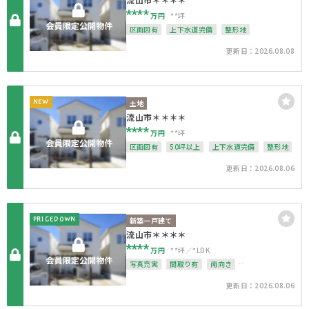
****
万円
**坪
区画図有
上下水道完備
整形地
更新日：2026.08.08
NEW
土地
流山市＊＊＊＊
****
万円
**坪
区画図有
50坪以上
上下水道完備
整形地
更新日：2026.08.06
PRICEDOWN
新築一戸建て
流山市＊＊＊＊
****
万円
**坪
*LDK
写真充実
間取り有
南向き
駅徒歩10分以内
駐車場2台可
接道6ｍ以上
更新日：2026.08.06
南面バルコニー
上下水道完備
角地