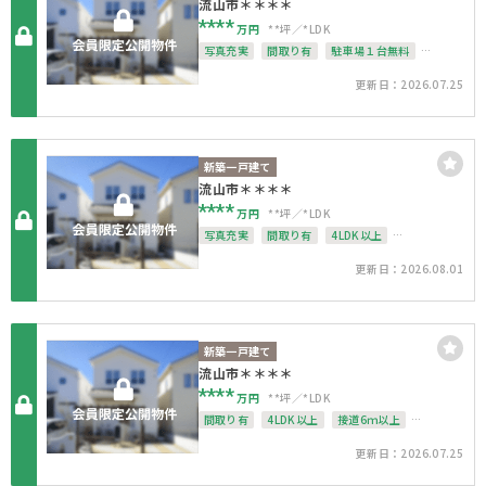
流山市＊＊＊＊
****
万円
**坪
*LDK
写真充実
間取り有
駐車場１台無料
南面バルコニー
上下水道完備
角地
更新日：2026.07.25
整形地
新築一戸建て
流山市＊＊＊＊
****
万円
**坪
*LDK
写真充実
間取り有
4LDK以上
駐車場１台無料
南面バルコニー
更新日：2026.08.01
上下水道完備
整形地
新築一戸建て
流山市＊＊＊＊
****
万円
**坪
*LDK
間取り有
4LDK以上
接道6ｍ以上
駐車場１台無料
上下水道完備
整形地
更新日：2026.07.25