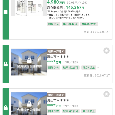
4,980
万円
30.05坪
4LDK
月々支払例：
145,267
円
*35年ローン / 金利1.200%の場合
※審査により金利は変わる可能性があります。
詳しくは詳細ページをご覧ください。
間取り有
築10年以内
駐車場2台可
4LDK以上
南面バルコニー
上下水道完備
更新日：2026.07.27
オール電化
整形地
新築一戸建て
流山市＊＊＊＊
****
万円
**坪
*LDK
間取り有
駐車場2台可
4LDK以上
接道6ｍ以上
南面バルコニー
上下水道完備
更新日：2026.07.27
整形地
中古一戸建て
流山市＊＊＊＊
****
万円
**坪
*LDK
間取り有
駐車場2台可
4LDK以上