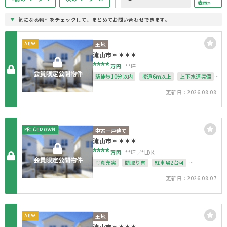
表示»
気になる物件をチェックして、まとめてお問い合わせできます。
NEW
土地
流山市＊＊＊＊
****
万円
**坪
駅徒歩10分以内
接道6ｍ以上
上下水道完備
整形地
更新日：2026.08.08
PRICEDOWN
中古一戸建て
流山市＊＊＊＊
****
万円
**坪
*LDK
写真充実
間取り有
駐車場2台可
4LDK以上
接道6ｍ以上
南面バルコニー
更新日：2026.08.07
上下水道完備
オール電化
オール電化住宅
整形地
NEW
土地
流山市＊＊＊＊