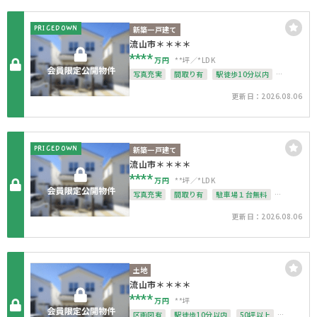
整形地
PRICEDOWN
新築一戸建て
流山市＊＊＊＊
****
万円
**坪
*LDK
写真充実
間取り有
駅徒歩10分以内
駐車場2台可
4LDK以上
接道6ｍ以上
更新日：2026.08.06
南面バルコニー
上下水道完備
整形地
PRICEDOWN
新築一戸建て
流山市＊＊＊＊
****
万円
**坪
*LDK
写真充実
間取り有
駐車場１台無料
南面バルコニー
上下水道完備
整形地
更新日：2026.08.06
土地
流山市＊＊＊＊
****
万円
**坪
区画図有
駅徒歩10分以内
50坪以上